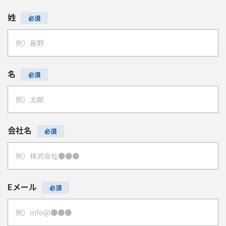
姓
名
会社名
Eメール