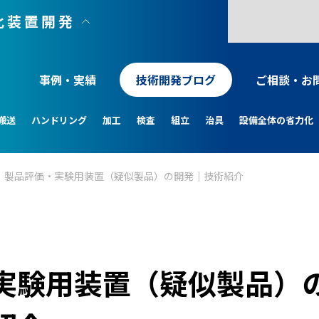
化装置開発
事例・実績
技術開発ブログ
ご相談・お
搬送
ハンドリング
加工
検査
組立
治具
設備全体の省力化
製品評価・実験用装置（疑似製品）の開発｜技術紹介
実験用装置（疑似製品）