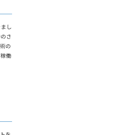
きまし
中のさ
技術の
や稼働
ットを