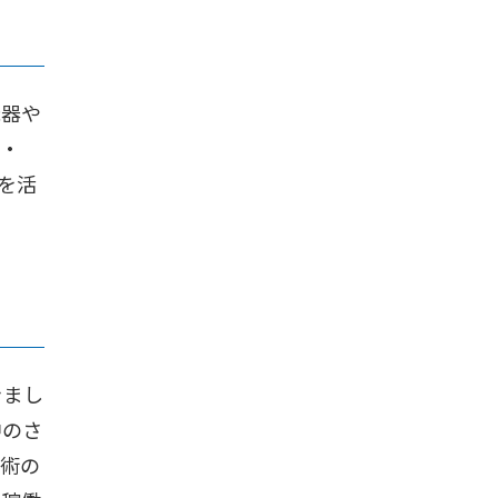
機器や
品・
を活
きまし
中のさ
技術の