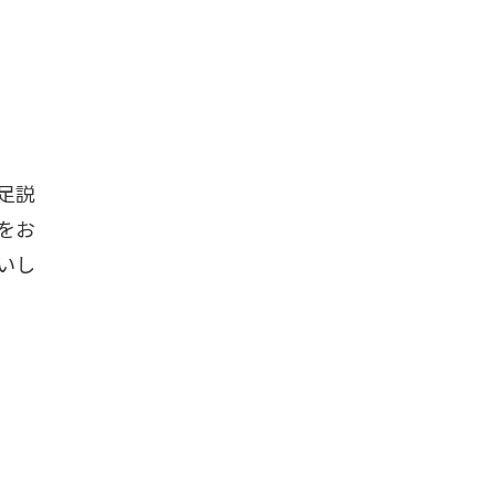
足説
をお
いし