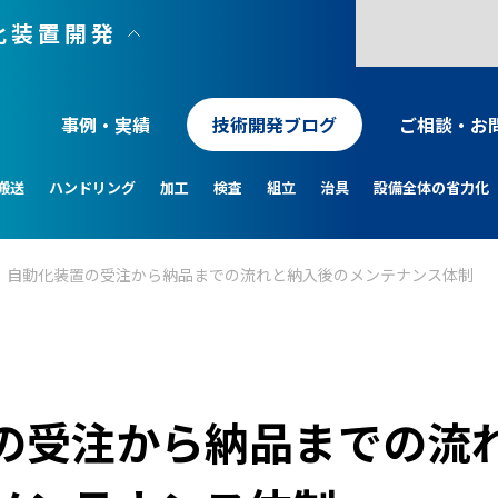
化装置開発
事例・実績
技術開発ブログ
ご相談・お
搬送
ハンドリング
加工
検査
組立
治具
設備全体の省力化
自動化装置の受注から納品までの流れと納入後のメンテナンス体制
の受注から納品までの流