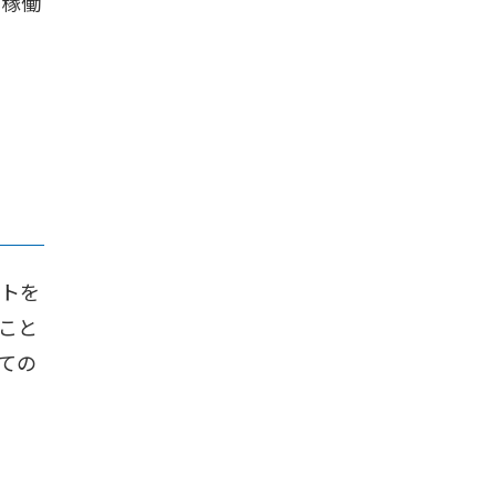
や稼働
ットを
こと
ての